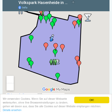
Wir verwenden Cookies. Wenn Sie auf dieser Webseite
OK!
weitersurfen, ohne Ihre Browsereinstellungen zu ändern,
Partnersites:
www.Neukoelln-Online.de
•
www.Neukoelln360.de
•
gehen wir davon aus, dass Sie alle Cookies auf dieser Website empfangen möchten.
www.Rudow.de
Details ansehen